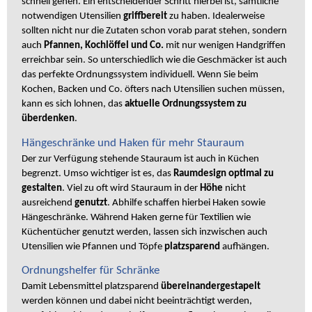
schnell gehen. Ein entscheidender Schritt hierbei ist, sämtliche
notwendigen Utensilien
griffbereit
zu haben. Idealerweise
sollten nicht nur die Zutaten schon vorab parat stehen, sondern
auch
Pfannen, Kochlöffel und Co.
mit nur wenigen Handgriffen
erreichbar sein. So unterschiedlich wie die Geschmäcker ist auch
das perfekte Ordnungssystem individuell. Wenn Sie beim
Kochen, Backen und Co. öfters nach Utensilien suchen müssen,
kann es sich lohnen, das
aktuelle Ordnungssystem zu
überdenken
.
Hängeschränke und Haken für mehr Stauraum
Der zur Verfügung stehende Stauraum ist auch in Küchen
begrenzt. Umso wichtiger ist es, das
Raumdesign optimal zu
gestalten
. Viel zu oft wird Stauraum in der
Höhe
nicht
ausreichend
genutzt
. Abhilfe schaffen hierbei Haken sowie
Hängeschränke. Während Haken gerne für Textilien wie
Küchentücher genutzt werden, lassen sich inzwischen auch
Utensilien wie Pfannen und Töpfe
platzsparend
aufhängen.
Ordnungshelfer für Schränke
Damit Lebensmittel platzsparend
übereinandergestapelt
werden können und dabei nicht beeinträchtigt werden,