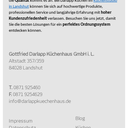
die
Qualität
kommt es an. Bei Darlapp Küchen im
Küchenstudio
in Landshut
können Sie sich auf hochwertige Produkte,
professionellen Service und langjährige Erfahrung mit
hoher
Kundenzufriedenheit
verlassen. Besuchen Sie uns jetzt, damit
Sie die besten Lösungen für ein
perfektes Ordnungssystem
entdecken können.
Gottfried Darlapp Küchenhaus GmbH i. L.
Altstadt 357/359
84028 Landshut
T.
0871 925460
F.
0871 9254629
info@darlappkuechenhaus.de
Blog
Impressum